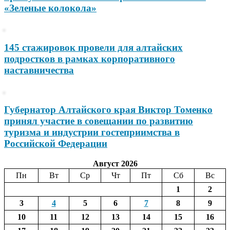
«Зеленые колокола»
145 стажировок провели для алтайских
подростков в рамках корпоративного
наставничества
Губернатор Алтайского края Виктор Томенко
принял участие в совещании по развитию
туризма и индустрии гостеприимства в
Российской Федерации
Август 2026
Пн
Вт
Ср
Чт
Пт
Сб
Вс
1
2
3
4
5
6
7
8
9
10
11
12
13
14
15
16