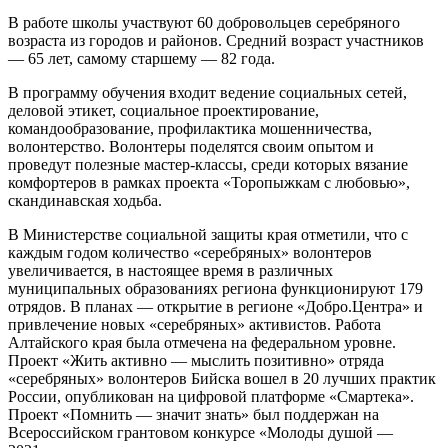
В работе школы участвуют 60 добровольцев серебряного
возраста из городов и районов. Средний возраст участников
— 65 лет, самому старшему — 82 года.
В программу обучения входит ведение социальных сетей,
деловой этикет, социальное проектирование,
командообразование, профилактика мошенничества,
волонтерство. Волонтеры поделятся своим опытом и
проведут полезные мастер-классы, среди которых вязание
комфортеров в рамках проекта «Торопыжкам с любовью»,
скандинавская ходьба.
В Министерстве социальной защиты края отметили, что с
каждым годом количество «серебряных» волонтеров
увеличивается, в настоящее время в различных
муниципальных образованиях региона функционируют 179
отрядов. В планах — открытие в регионе «Добро.Центра» и
привлечение новых «серебряных» активистов. Работа
Алтайского края была отмечена на федеральном уровне.
Проект «Жить активно — мыслить позитивно» отряда
«серебряных» волонтеров Бийска вошел в 20 лучших практик
России, опубликован на цифровой платформе «Смартека».
Проект «Помнить — значит знать» был поддержан на
Всероссийском грантовом конкурсе «Молоды душой —