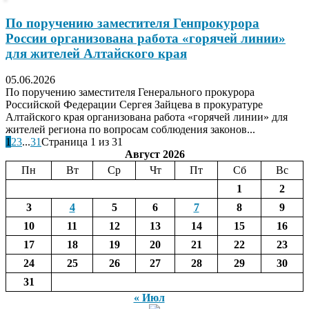
По поручению заместителя Генпрокурора
России организована работа «горячей линии»
для жителей Алтайского края
05.06.2026
По поручению заместителя Генерального прокурора
Российской Федерации Сергея Зайцева в прокуратуре
Алтайского края организована работа «горячей линии» для
жителей региона по вопросам соблюдения законов...
1
2
3
...
31
Страница 1 из 31
Август 2026
Пн
Вт
Ср
Чт
Пт
Сб
Вс
1
2
3
4
5
6
7
8
9
10
11
12
13
14
15
16
17
18
19
20
21
22
23
24
25
26
27
28
29
30
31
« Июл