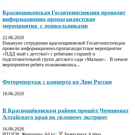
Краснощековская Госавтоинспекция проводит
информационно-пропагандистские
мероприятия с дошкольниками
22.06.2026
Накануне сотрудники краснощековской Госавтоинспекции
провели информационно-пропагандистское мероприятие
«ПДД знай с детства!» с ребятами старшей и
подготовительной групп детского сада «Малыш». В начале
мероприятия ребята познакомились...
Фоторепортаж с концерта ко Дню России
18.06.2026
В Краснощёковском районе прошёл Чемпионат
Алтайского края по силовому экстриму
16.06.2026
ИТОГИ: Женщины, 64 кг:
Безродных Алёна