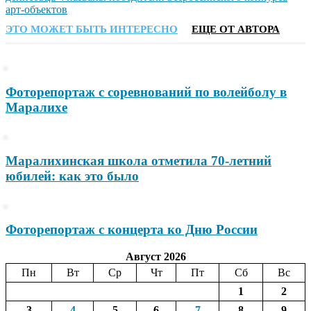
арт-объектов
ЭТО МОЖЕТ БЫТЬ ИНТЕРЕСНО
ЕЩЕ ОТ АВТОРА
Фоторепортаж с соревнований по волейболу в
Маралихе
Маралихинская школа отметила 70-летний
юбилей: как это было
Фоторепортаж с концерта ко Дню России
Август 2026
Пн
Вт
Ср
Чт
Пт
Сб
Вс
1
2
3
4
5
6
7
8
9