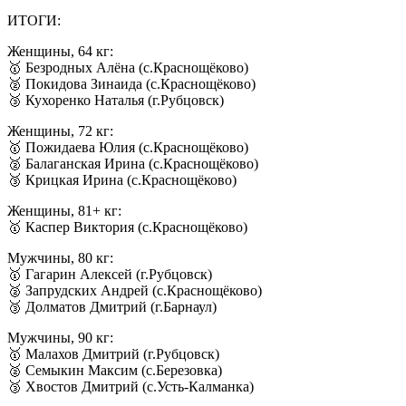
ИТОГИ:
Женщины, 64 кг:
🥇 Безродных Алёна (с.Краснощёково)
🥈 Покидова Зинаида (с.Краснощёково)
🥉 Кухоренко Наталья (г.Рубцовск)
Женщины, 72 кг:
🥇 Пожидаева Юлия (с.Краснощёково)
🥈 Балаганская Ирина (с.Краснощёково)
🥉 Крицкая Ирина (с.Краснощёково)
Женщины, 81+ кг:
🥇 Каспер Виктория (с.Краснощёково)
Мужчины, 80 кг:
🥇 Гагарин Алексей (г.Рубцовск)
🥈 Запрудских Андрей (с.Краснощёково)
🥉 Долматов Дмитрий (г.Барнаул)
Мужчины, 90 кг:
🥇 Малахов Дмитрий (г.Рубцовск)
🥈 Семыкин Максим (с.Березовка)
🥉 Хвостов Дмитрий (с.Усть-Калманка)