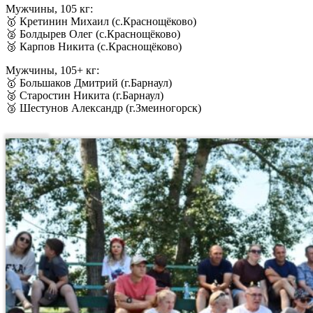
Мужчины, 105 кг:
🥇 Кретинин Михаил (с.Краснощёково)
🥈 Болдырев Олег (с.Краснощёково)
🥉 Карпов Никита (с.Краснощёково)
Мужчины, 105+ кг:
🥇 Большаков Дмитрий (г.Барнаул)
🥈 Старостин Никита (г.Барнаул)
🥉 Шестунов Александр (г.Змеиногорск)