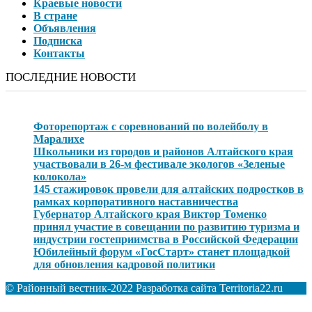
Краевые новости
В стране
Объявления
Подписка
Контакты
ПОСЛЕДНИЕ НОВОСТИ
Фоторепортаж с соревнований по волейболу в
Маралихе
Школьники из городов и районов Алтайского края
участвовали в 26-м фестивале экологов «Зеленые
колокола»
145 стажировок провели для алтайских подростков в
рамках корпоративного наставничества
Губернатор Алтайского края Виктор Томенко
принял участие в совещании по развитию туризма и
индустрии гостеприимства в Российской Федерации
Юбилейный форум «ГосСтарт» станет площадкой
для обновления кадровой политики
© Районный вестник-2022 Разработка сайта Territoria22.ru