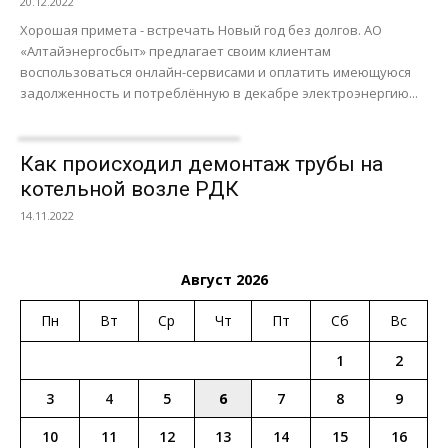
20.12.2022
Хорошая примета - встречать Новый год без долгов. АО
«Алтайэнергосбыт» предлагает своим клиентам
воспользоваться онлайн-сервисами и оплатить имеющуюся
задолженность и потреблённую в декабре электроэнергию...
Как происходил демонтаж трубы на
котельной возле РДК
14.11.2022
Август 2026
Пн
Вт
Ср
Чт
Пт
Сб
Вс
1
2
3
4
5
6
7
8
9
10
11
12
13
14
15
16