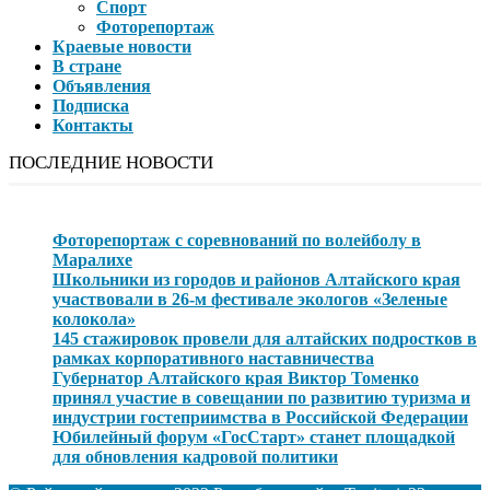
Спорт
Фоторепортаж
Краевые новости
В стране
Объявления
Подписка
Контакты
ПОСЛЕДНИЕ НОВОСТИ
Фоторепортаж с соревнований по волейболу в
Маралихе
Школьники из городов и районов Алтайского края
участвовали в 26-м фестивале экологов «Зеленые
колокола»
145 стажировок провели для алтайских подростков в
рамках корпоративного наставничества
Губернатор Алтайского края Виктор Томенко
принял участие в совещании по развитию туризма и
индустрии гостеприимства в Российской Федерации
Юбилейный форум «ГосСтарт» станет площадкой
для обновления кадровой политики