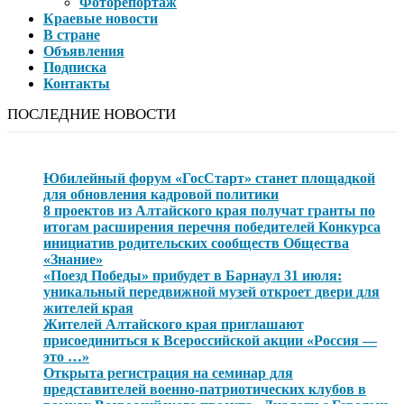
Фоторепортаж
Краевые новости
В стране
Объявления
Подписка
Контакты
ПОСЛЕДНИЕ НОВОСТИ
Юбилейный форум «ГосСтарт» станет площадкой
для обновления кадровой политики
8 проектов из Алтайского края получат гранты по
итогам расширения перечня победителей Конкурса
инициатив родительских сообществ Общества
«Знание»
«Поезд Победы» прибудет в Барнаул 31 июля:
уникальный передвижной музей откроет двери для
жителей края
Жителей Алтайского края приглашают
присоединиться к Всероссийской акции «Россия —
это …»
Открыта регистрация на семинар для
представителей военно-патриотических клубов в