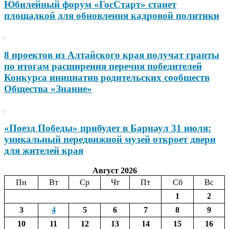
Юбилейный форум «ГосСтарт» станет
площадкой для обновления кадровой политики
8 проектов из Алтайского края получат гранты
по итогам расширения перечня победителей
Конкурса инициатив родительских сообществ
Общества «Знание»
«Поезд Победы» прибудет в Барнаул 31 июля:
уникальный передвижной музей откроет двери
для жителей края
Август 2026
Пн
Вт
Ср
Чт
Пт
Сб
Вс
1
2
3
4
5
6
7
8
9
10
11
12
13
14
15
16