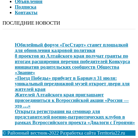
Объявления
Подписка
Контакты
ПОСЛЕДНИЕ НОВОСТИ
Юбилейный форум «ГосСтарт» станет площадкой
для обновления кадровой политики
8 проектов из Алтайского края получат гранты по
итогам расширения перечня победителей Конкурса
инициатив родительских сообществ Общества
«Знание»
«Поезд Победы» прибудет в Барнаул 31 июля:
уникальный передвижной музей откроет двери для
жителей края
Жителей Алтайского края приглашают
присоединиться к Всероссийской акции «Россия —
это …»
Открыта регистрация на семинар для
представителей военно-патриотических клубов в
рамках Всероссийского проекта «Диалоги с Героями»
© Районный вестник-2022 Разработка сайта Territoria22.ru