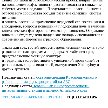
станет Большой агротехнологический проект, направленный
на повышение эффективности растениеводства и снижение
себестоимости продукции. Представители власти, бизнеса и
отраслевого сообщества обсудят развитие селекции, систем
питания
и защиты растений, применение передовой сельхозтехники и
агродронов, вопросы повышения плодородия почв и влияние
климатических факторов на сельхозпроизводство. Отдельное
внимание будет уделено поддержке молодых специалистов и
современным форматам аграрного образования.
Также для всех гостей предусмотрена насыщенная культурно-
развлекательная программа: подворья Алтайского края,
представляющие местную культуру
и традиции, гастрофестиваль с уникальной продукцией от
региональных производителей, выступления Xolidayboy и
других артистов.
Предыдущая статья
Госавтоинспекция Краснощековского
района провела ряд мероприятий на АЗС
Следующая статья
Первый шаг к кибербезопасности:
интерактивные станции в лагерях Алтайского края
ЭТО МОЖЕТ БЫТЬ ИНТЕРЕСНО
ЕЩЕ ОТ АВТОРА