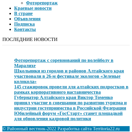
Фоторепортаж
Краевые новости
В стране
Объявления
Подписка
Контакты
ПОСЛЕДНИЕ НОВОСТИ
Фоторепортаж с соревнований по волейболу в
Маралихе
Школьники из городов и районов Алтайского края
участвовали в 26-м фестивале экологов «Зеленые
колокола»
145 стажировок провели для алтайских подростков в
рамках корпоративного наставничества
Губернатор Алтайского края Виктор Томенко
принял участие в совещании по развитию туризма и
индустрии гостеприимства в Российской Федерации
Юбилейный форум «ГосСтарт» станет площадкой
для обновления кадровой политики
© Районный вестник-2022 Разработка сайта Territoria22.ru