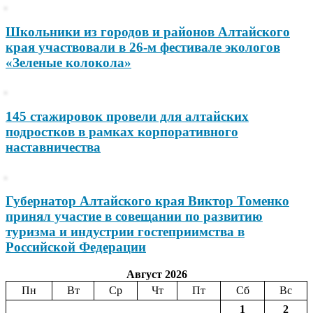
Школьники из городов и районов Алтайского
края участвовали в 26-м фестивале экологов
«Зеленые колокола»
145 стажировок провели для алтайских
подростков в рамках корпоративного
наставничества
Губернатор Алтайского края Виктор Томенко
принял участие в совещании по развитию
туризма и индустрии гостеприимства в
Российской Федерации
Август 2026
Пн
Вт
Ср
Чт
Пт
Сб
Вс
1
2