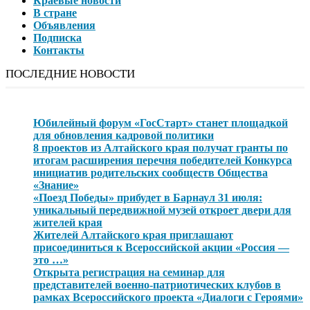
Краевые новости
В стране
Объявления
Подписка
Контакты
ПОСЛЕДНИЕ НОВОСТИ
Юбилейный форум «ГосСтарт» станет площадкой
для обновления кадровой политики
8 проектов из Алтайского края получат гранты по
итогам расширения перечня победителей Конкурса
инициатив родительских сообществ Общества
«Знание»
«Поезд Победы» прибудет в Барнаул 31 июля:
уникальный передвижной музей откроет двери для
жителей края
Жителей Алтайского края приглашают
присоединиться к Всероссийской акции «Россия —
это …»
Открыта регистрация на семинар для
представителей военно-патриотических клубов в
рамках Всероссийского проекта «Диалоги с Героями»