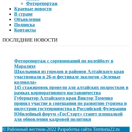
Фоторепортаж
Краевые новости
В стране
Объявления
Подписка
Контакты
ПОСЛЕДНИЕ НОВОСТИ
Фоторепортаж с соревнований по волейболу в
Маралихе
Школьники из городов и районов Алтайского края
участвовали в 26-м фестивале экологов «Зеленые
колокола»
145 стажировок провели для алтайских подростков в
рамках корпоративного наставничества
Губернатор Алтайского края Виктор Томенко
принял участие в совещании по развитию туризма и
индустрии гостеприимства в Российской Федерации
Юбилейный форум «ГосСтарт» станет площадкой
для обновления кадровой политики
© Районный вестник-2022 Разработка сайта Territoria22.ru