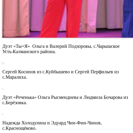
Дуэт «Ты+Я» Ольга и Валерий Подзоровы, с.Чарышское
Усть-Калманского района.
Сергей Косинов из с.Куйбышево и Сергей Перфильев из
с.Маралиха.
Дуэт «Реченька» Ольга Рысмендиева и Людмила Бочарова из
с.Берёзовка.
Надежда Холодулина и Эдуард Чин-Фин-Чинов,
с.Краснощёково.