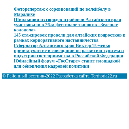
Фоторепортаж с соревнований по волейболу в
Маралихе
Школьники из городов и районов Алтайского края
участвовали в 26-м фестивале экологов «Зеленые
колокола»
145 стажировок провели для алтайских подростков в
рамках корпоративного наставничества
Губернатор Алтайского края Виктор Томенко
принял участие в совещании по развитию туризма и
индустрии гостеприимства в Российской Федерации
Юбилейный форум «ГосСтарт» станет площадкой
для обновления кадровой политики
© Районный вестник-2022 Разработка сайта Territoria22.ru