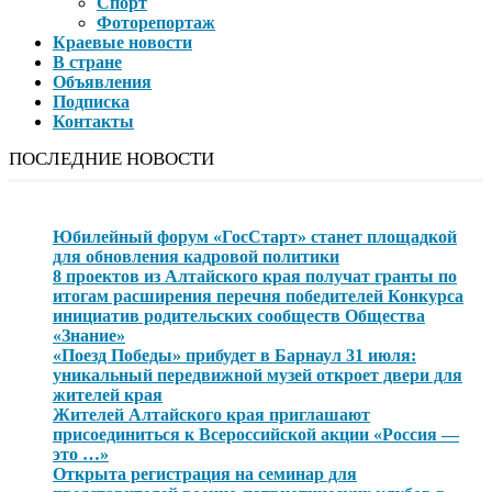
Спорт
Фоторепортаж
Краевые новости
В стране
Объявления
Подписка
Контакты
ПОСЛЕДНИЕ НОВОСТИ
Юбилейный форум «ГосСтарт» станет площадкой
для обновления кадровой политики
8 проектов из Алтайского края получат гранты по
итогам расширения перечня победителей Конкурса
инициатив родительских сообществ Общества
«Знание»
«Поезд Победы» прибудет в Барнаул 31 июля:
уникальный передвижной музей откроет двери для
жителей края
Жителей Алтайского края приглашают
присоединиться к Всероссийской акции «Россия —
это …»
Открыта регистрация на семинар для