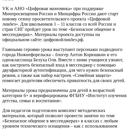
VK и АНО «Цифровая экономика» при поддержке
Минпросвещения России и Минцифры России дают старт
новому сезону просветительского проекта «Цифровой
ликбез». Для школьников 1 – 11 классов со всей России и
стран СНГ пройдет урок по теме «Безопасное общение в
мессенджерах». Материалы проекта доступны на
официальном сайте: цифровойликбез.рф.
Главными героями урока выступают персонажи подводного
города Нижнефорельска – блогер Антон Корюшкин и его
одноклассница Белуха Оля. Вместе с ними учащиеся узнают,
как настроить безопасный вход в мессенджер с помощью
двухфакторной аутентификации, для чего нужен безопасный
режим, а также как набор настроек «Семейная защита»
помогает родителям обеспечить приватность для своих детей.
Материалы урока предназначены для детей в возрастной
категории 6+ и верифицированы ФГБНУ «Институт изучения
детства, семьи и воспитания».
Для педагогов подготовлен комплект методических
материалов, который позволит провести занятие по теме
«Безопасное общение в мессенджерах» в классах с любым
уровнем технического оснащения – как с использованием