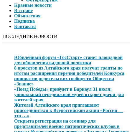
Краевые новости
В стране
Объявления
Подписка
Контакты
ПОСЛЕДНИЕ НОВОСТИ
Юбилейный форум «ГосСтарт» станет площадкой
для обновления кадровой политики
8 проектов из Алтайского края получат гранты по
итогам расширения перечня победителей Конкурса
инициатив родительских сообществ Общества
«Знание»
«Поезд Победы» прибудет в Барнаул 31 июля:
уникальный передвижной музей откроет двери для
жителей края
Жителей Алтайского края приглашают
присоединиться к Всероссийской акции «Россия —
это …»
Открыта регистрация на семинар для
представителей военно-патриотических клубов в
рамках Всероссийского проекта «Диалоги с Героями»