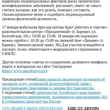
коррекции индивидуальных факторов риска хронических
неинфекционных заболеваний, расскажет, имеет ли смысл
считать калории, как это делать, поможет составить
сбалансированное меню и подобрать индивидуальный
уровень физической активности.
17 января
мобильная бригада центра будет работать в торгово-
развлекательном центре «Праздничный» (г. Барнаул, ул.
Балтийская, 16) с 10:00 до 15:00. 18 января обследование
можно пройти с 10:30 до 15:00 на лыжной базе «Динамо» (г.
Барнаул, Змеиногорский тракт, 36).Для участия понадобится
паспорт, полис обязательного медицинского страхования и
СНИЛС.
Другие полезные советы по сохранению душевного комфорта
ищите в материалах на сайте ТакЗдорово
(
https://www.takzdorovo.ru/
).
Предыдущая статья
Новые правила заключения договоров об
оказании услуг подвижной радиотелефонной связи с
иностранными гражданами и лицами без гражданства
Следующая статья
В прокуратуре Алтайского края прошло
торжественное мероприятие, посвященное празднованию 303-
й годовщины прокуратуры России
ЭТО МОЖЕТ БЫТЬ ИНТЕРЕСНО
ЕЩЕ ОТ АВТОРА