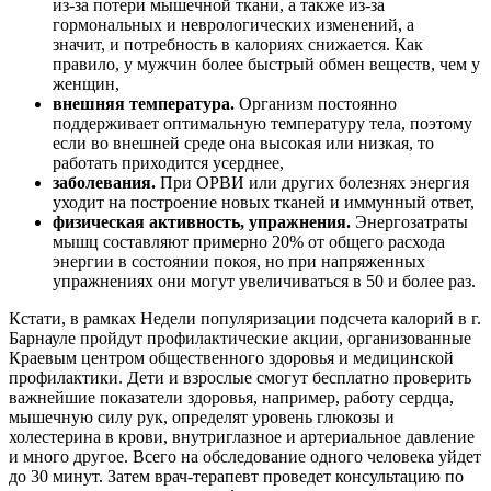
из-за потери мышечной ткани, а также из-за
гормональных и неврологических изменений, а
значит, и потребность в калориях снижается. Как
правило, у мужчин более быстрый обмен веществ, чем у
женщин,
внешняя температура.
Организм постоянно
поддерживает оптимальную температуру тела, поэтому
если во внешней среде она высокая или низкая, то
работать приходится усерднее,
заболевания.
При ОРВИ или других болезнях энергия
уходит на построение новых тканей и иммунный ответ,
физическая активность, упражнения.
Энергозатраты
мышц составляют примерно 20% от общего расхода
энергии в состоянии покоя, но при напряженных
упражнениях они могут увеличиваться в 50 и более раз.
Кстати, в рамках Недели популяризации подсчета калорий в г.
Барнауле пройдут профилактические акции, организованные
Краевым центром общественного здоровья и медицинской
профилактики. Дети и взрослые смогут бесплатно проверить
важнейшие показатели здоровья, например, работу сердца,
мышечную силу рук, определят уровень глюкозы и
холестерина в крови, внутриглазное и артериальное давление
и много другое. Всего на обследование одного человека уйдет
до 30 минут. Затем врач-терапевт проведет консультацию
по