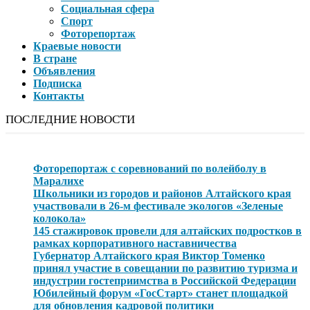
Социальная сфера
Спорт
Фоторепортаж
Краевые новости
В стране
Объявления
Подписка
Контакты
ПОСЛЕДНИЕ НОВОСТИ
Фоторепортаж с соревнований по волейболу в
Маралихе
Школьники из городов и районов Алтайского края
участвовали в 26-м фестивале экологов «Зеленые
колокола»
145 стажировок провели для алтайских подростков в
рамках корпоративного наставничества
Губернатор Алтайского края Виктор Томенко
принял участие в совещании по развитию туризма и
индустрии гостеприимства в Российской Федерации
Юбилейный форум «ГосСтарт» станет площадкой
для обновления кадровой политики