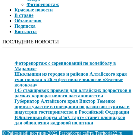
Фоторепортаж
Краевые новости
В стране
Объявления
Подписка
Контакты
ПОСЛЕДНИЕ НОВОСТИ
Фоторепортаж с соревнований по волейболу в
Маралихе
Школьники из городов и районов Алтайского края
участвовали в 26-м фестивале экологов «Зеленые
колокола»
145 стажировок провели для алтайских подростков в
рамках корпоративного наставничества
Губернатор Алтайского края Виктор Томенко
принял участие в совещании по развитию туризма и
индустрии гостеприимства в Российской Федерации
Юбилейный форум «ГосСтарт» станет площадкой
для обновления кадровой политики
© Районный вестник-2022 Разработка сайта Territoria22.ru