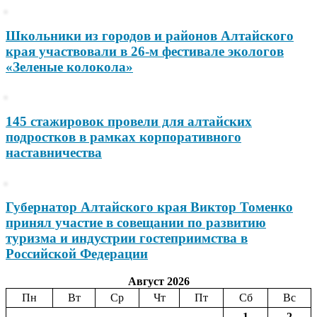
Школьники из городов и районов Алтайского
края участвовали в 26-м фестивале экологов
«Зеленые колокола»
145 стажировок провели для алтайских
подростков в рамках корпоративного
наставничества
Губернатор Алтайского края Виктор Томенко
принял участие в совещании по развитию
туризма и индустрии гостеприимства в
Российской Федерации
Август 2026
Пн
Вт
Ср
Чт
Пт
Сб
Вс
1
2