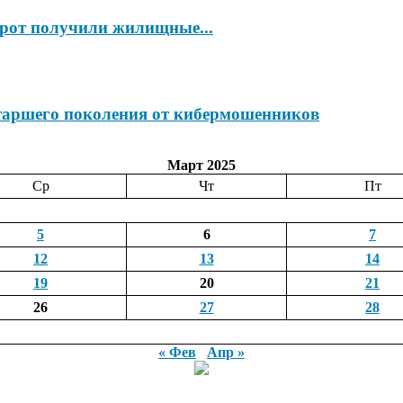
сирот получили жилищные...
таршего поколения от кибермошенников
Март 2025
Ср
Чт
Пт
5
6
7
12
13
14
19
20
21
26
27
28
« Фев
Апр »