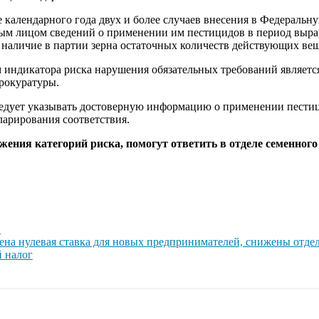
 календарного года двух и более случаев внесения в Федерал
ым лицом сведений о применении им пестицидов в период выра
наличие в партии зерна остаточных количеств действующих вещ
 индикатора риска нарушения обязательных требований являетс
прокуратуры.
дует указывать достоверную информацию о применении пестиц
ларирования соответствия.
жения категорий риска, помогут ответить в отделе семенног
!
лена нулевая ставка для новых предпринимателей, снижены отдел
й налог