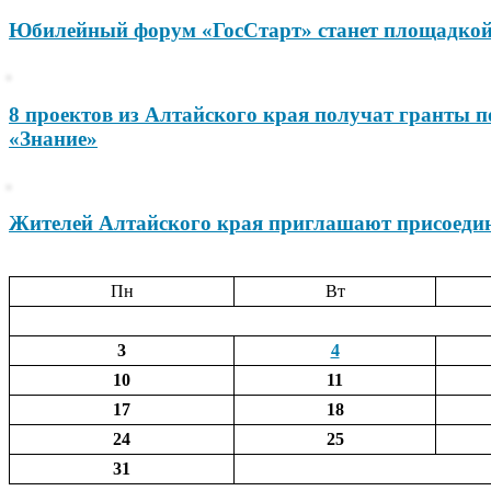
Юбилейный форум «ГосСтарт» станет площадкой
8 проектов из Алтайского края получат гранты 
«Знание»
Жителей Алтайского края приглашают присоедин
Пн
Вт
3
4
10
11
17
18
24
25
31