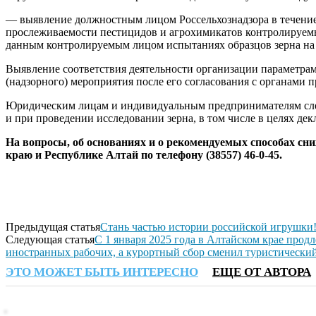
— выявление должностным лицом Россельхознадзора в течение
прослеживаемости пестицидов и агрохимикатов контролируем
данным контролируемым лицом испытаниях образцов зерна на 
Выявление соответствия деятельности организации параметрам
(надзорного) мероприятия после его согласования с органами 
Юридическим лицам и индивидуальным предпринимателям сле
и при проведении исследовании зерна, в том числе в целях дек
На вопросы, об основаниях и о рекомендуемых способах сни
краю и Республике Алтай по телефону (38557) 46-0-45.
Предыдущая статья
Стань частью истории российской игрушки
Следующая статья
С 1 января 2025 года в Алтайском крае прод
иностранных рабочих, а курортный сбор сменил туристически
ЭТО МОЖЕТ БЫТЬ ИНТЕРЕСНО
ЕЩЕ ОТ АВТОРА