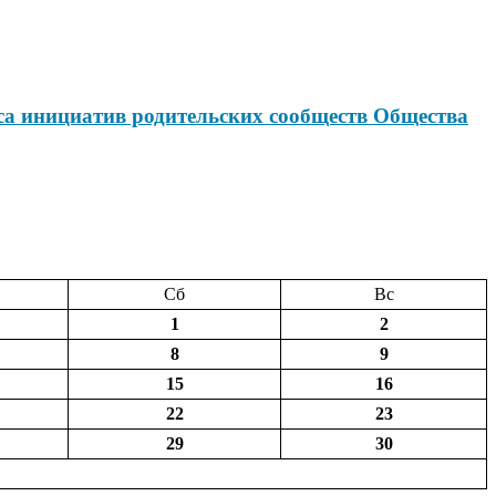
са инициатив родительских сообществ Общества
Сб
Вс
1
2
8
9
15
16
22
23
29
30