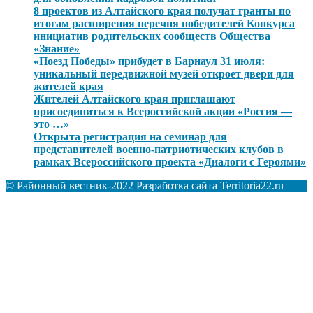
8 проектов из Алтайского края получат гранты по
итогам расширения перечня победителей Конкурса
инициатив родительских сообществ Общества
«Знание»
«Поезд Победы» прибудет в Барнаул 31 июля:
уникальный передвижной музей откроет двери для
жителей края
Жителей Алтайского края приглашают
присоединиться к Всероссийской акции «Россия —
это …»
Открыта регистрация на семинар для
представителей военно-патриотических клубов в
рамках Всероссийского проекта «Диалоги с Героями»
© Районный вестник-2022 Разработка сайта Territoria22.ru