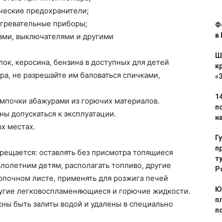
ческие предохранители;
агревательные приборы;
Ф
в
ами, выключателями и другими
Ш
лок, керосина, бензина в доступных для детей
к
ра, не разрешайте им баловаться спичками,
«
1
ампочки абажурами из горючих материалов.
п
ы допускаться к эксплуатации.
н
х местах.
Г
п
рещается: оставлять без присмотра топящиеся
т
алолетним детям, располагать топливо, другие
Р
опочном листе, применять для розжига печей
Ю
другие легковоспламеняющиеся и горючие жидкости.
п
жны быть залиты водой и удалены в специально
п