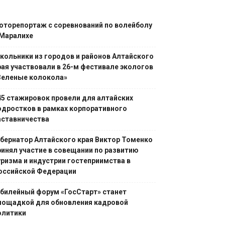
оторепортаж с соревнований по волейболу
 Маралихе
кольники из городов и районов Алтайского
рая участвовали в 26-м фестивале экологов
Зеленые колокола»
45 стажировок провели для алтайских
одростков в рамках корпоративного
аставничества
убернатор Алтайского края Виктор Томенко
ринял участие в совещании по развитию
уризма и индустрии гостеприимства в
оссийской Федерации
билейный форум «ГосСтарт» станет
лощадкой для обновления кадровой
олитики