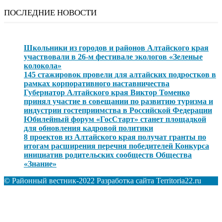
ПОСЛЕДНИЕ НОВОСТИ
Школьники из городов и районов Алтайского края
участвовали в 26-м фестивале экологов «Зеленые
колокола»
145 стажировок провели для алтайских подростков в
рамках корпоративного наставничества
Губернатор Алтайского края Виктор Томенко
принял участие в совещании по развитию туризма и
индустрии гостеприимства в Российской Федерации
Юбилейный форум «ГосСтарт» станет площадкой
для обновления кадровой политики
8 проектов из Алтайского края получат гранты по
итогам расширения перечня победителей Конкурса
инициатив родительских сообществ Общества
«Знание»
© Районный вестник-2022 Разработка сайта Territoria22.ru