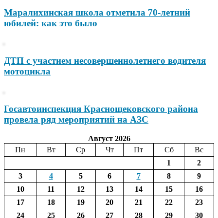
Маралихинская школа отметила 70-летний
юбилей: как это было
ДТП с участием несовершеннолетнего водителя
мотоцикла
Госавтоинспекция Краснощековского района
провела ряд мероприятий на АЗС
Август 2026
Пн
Вт
Ср
Чт
Пт
Сб
Вс
1
2
3
4
5
6
7
8
9
10
11
12
13
14
15
16
17
18
19
20
21
22
23
24
25
26
27
28
29
30