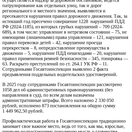
осуществляется надзор за дорожной обстановкой, ведется
патрулирование как отдельных улиц, так и дорог
регионального и местного значения, выявляются и
пресекаются нарушения правил дорожного движения. Так, за
истекший год пресечено совершение 1228 нарушений ПДД
РФ (2024-1185), из которых грубых нарушений – 709 (2024-
689), в том числе: управление в нетрезвом состоянии – 75, не
имеющими (лишенными) права управления – 121, нарушения
правил перевозки детей – 42, нарушение проезда
перекрестков – 8, непредоставление преимущества в
движении – 5, нарушение ПДД пешеходами – 20, нарушение
правил применения ремней безопасности – 345, тонировка —
63. Раскрыто преступлений по ст. 264.1 УК РФ – 11.
Сотрудниками Госавтоинспекции выявлено 2 факта
предъявления поддельных водительских удостоверений.
В 2025 году сотрудниками Госавтоинспекции рассмотрено
1058 дел об административных правонарушениях (без
направления в суд), по всем делам назначены
административные штрафы. Всего наложено 2 330 050
рублей, исполнено 873 постановления на общую сумму
1 449 962,50 рублей.
Профилактическая работа в Госавтоинспекции традиционно
занимает свое важное место, ведь от того, как мы, взрослые,
привьем подрастающему поколению мысль о главенстве