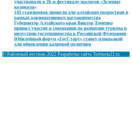
участвовали в 26-м фестивале экологов «Зеленые
колокола»
145 стажировок провели для алтайских подростков в
рамках корпоративного наставничества
Губернатор Алтайского края Виктор Томенко
принял участие в совещании по развитию туризма и
индустрии гостеприимства в Российской Федерации
Юбилейный форум «ГосСтарт» станет площадкой
для обновления кадровой политики
© Районный вестник-2022 Разработка сайта Territoria22.ru