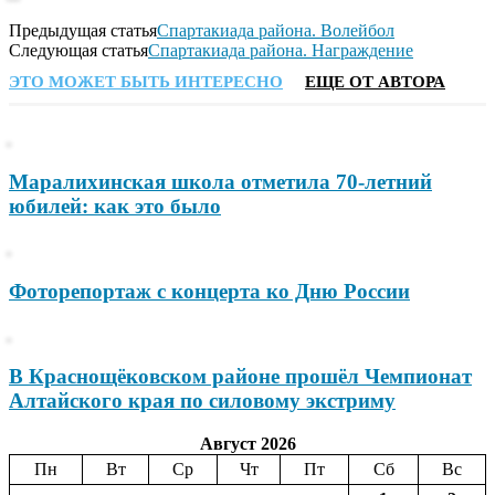
Предыдущая статья
Спартакиада района. Волейбол
Следующая статья
Спартакиада района. Награждение
ЭТО МОЖЕТ БЫТЬ ИНТЕРЕСНО
ЕЩЕ ОТ АВТОРА
Маралихинская школа отметила 70-летний
юбилей: как это было
Фоторепортаж с концерта ко Дню России
В Краснощёковском районе прошёл Чемпионат
Алтайского края по силовому экстриму
Август 2026
Пн
Вт
Ср
Чт
Пт
Сб
Вс