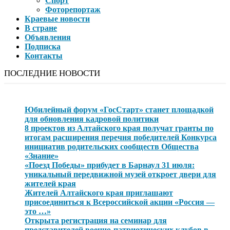
Спорт
Фоторепортаж
Краевые новости
В стране
Объявления
Подписка
Контакты
ПОСЛЕДНИЕ НОВОСТИ
Юбилейный форум «ГосСтарт» станет площадкой
для обновления кадровой политики
8 проектов из Алтайского края получат гранты по
итогам расширения перечня победителей Конкурса
инициатив родительских сообществ Общества
«Знание»
«Поезд Победы» прибудет в Барнаул 31 июля:
уникальный передвижной музей откроет двери для
жителей края
Жителей Алтайского края приглашают
присоединиться к Всероссийской акции «Россия —
это …»
Открыта регистрация на семинар для
представителей военно-патриотических клубов в