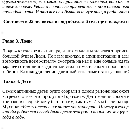
другим человеком, мне сложно прощаться с каждым, кто был н
такое впервые. Ребята не только приняли меня, но и давали б
проводила игры. И это всё незабываемые чувства, я рада, что 
Составом в 22 человека отряд объехал 6 сел, где в каждом п
Глава 3. Люди
Люди – ключевое в акции, ради них студенты жертвуют времен
большой буквы Люди. По всем школам, в администрации и здан
возможность всем жителям смотреть на нас и еще больше ждать
заранее готовили праздничный стол и вместе с нами произнос
кабинет. Каково удивление: длинный стол ломится от угощений
Глава 4. Дети
Самых активных детей будто собрали в одном районе: нас охотн
встречах, о том, что придут в «Горизонт». Дети ходили с на
кричали в след: «Я хочу быть таким, как ты». И мы были на од
Мухина:
«Все жители в восторге от концерта. Почему я гово
чтобы родители освободили время вечером и пошли на концерт
года в год».