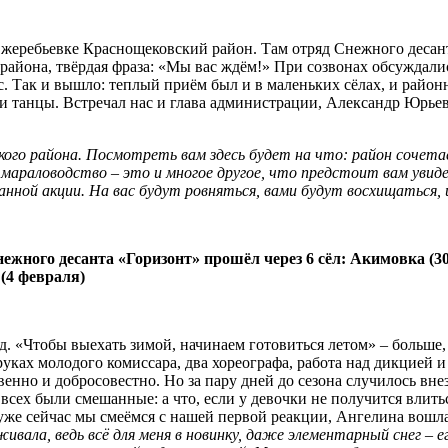
жеребьевке Краснощековский район. Там отряд Снежного десанта
района, твёрдая фраза: «Мы вас ждём!» При созвонах обсуждали
ас. Так и вышло: теплый приём был и в маленьких сёлах, и райо
 и танцы. Встречал нас и глава администрации, Александр Юрье
го района. Посмотреть вам здесь будет на что: район сочетае
, мараловодство – это и многое другое, что предстоит вам увид
анной акции. На вас будут ровняться, вами будут восхищаться, 
жного десанта «Горизонт» прошёл через 6 сёл: Акимовка (30 
(4 февраля)
. «Чтобы выехать зимой, начинаем готовиться летом» – больше, 
ах молодого комиссара, два хореографа, работа над дикцией и п
венно и добросовестно. Но за пару дней до сезона случилось вн
сех были смешанные: а что, если у девочки не получится влитьс
 уже сейчас мы смеёмся с нашей первой реакции, Ангелина вошл
ивала, ведь всё для меня в новинку, даже элементарный снег – ег