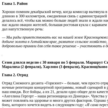
Глава 1. Район
Хорошо помним декабрьский вечер, когда комиссар вытянула в 
длиною в 300 километров, ежедневная связь с администрацией 
делалось всё, чтобы как можно больше людей знали и ждали н
нас ждали овации жителей, большая ростовая кукла с караваем
дал напутственную речь:
— Мы рады приветствовать вас на нашей земле Краснощековско
добыче золота в Алтайском крае, развитое сельское хозяйство
добровольно приняли для себя такое решение – участвовать в д
Сезон длился неделю с 30 января по 5 февраля. Маршрут Сне
Маралиха (2 февраля), Харлово (3 февраля), Краснощёково 
Глава 2. Отряд
Отряд Снежного десанта «Горизонт» – больше, чем просто отряд
ночные репетиции концертной программы, новый сценарий в рук
наш имидж. Все бойцы, а их 21, делали одно общее дело качест
«Ангелина Гергерт – наша регионщица из Донецка». Чувства у в
может повлиять на здоровье и много других факторов. Однако
боец, которого хочется видеть в следующем году:
«Я сама переж