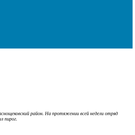
аснощековский район. На протяжении всей недели отряд
л пирог.