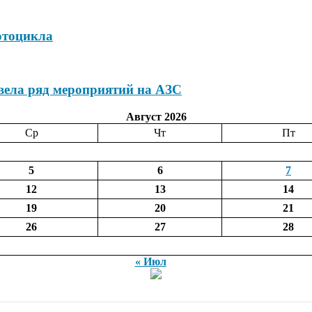
отоцикла
вела ряд мероприятий на АЗС
Август 2026
Ср
Чт
Пт
5
6
7
12
13
14
19
20
21
26
27
28
« Июл