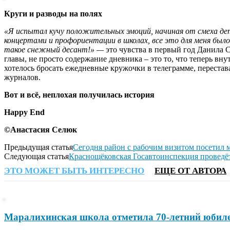
Круги и разводы на полях
«Я испытал кучу положительных эмоций, начиная от смеха дете
концертами и профориентации в школах, все это для меня было 
такое снежный десант!» —
это чувства в первый год Данила С
главы, не просто содержание дневника – это то, что теперь вн
хотелось бросать ежедневные кружочки в телеграмме, перестават
журналов.
Вот и всё, неплохая получилась история
Happy
End
©Анастасия Селюк
Предыдущая статья
Сегодня район с рабочим визитом посетил
Следующая статья
Краснощёковская Госавтоинспекция проведё
ЭТО МОЖЕТ БЫТЬ ИНТЕРЕСНО
ЕЩЕ ОТ АВТОРА
Маралихинская школа отметила 70-летний юбиле