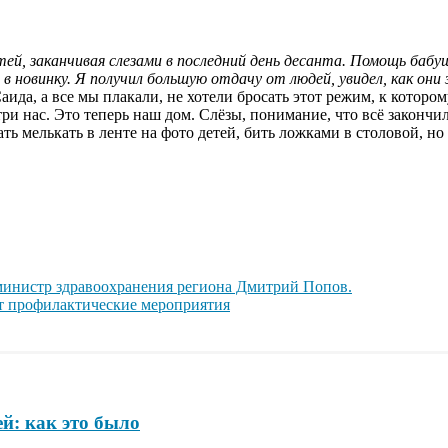
й, заканчивая слезами в последний день десанта. Помощь бабуш
в новинку. Я получил большую отдачу от людей, увидел, как они
аида, а все мы плакали, не хотели бросать этот режим, к котором
утри нас. Это теперь наш дом. Слёзы, понимание, что всё законч
ь мелькать в ленте на фото детей, бить ложками в столовой, но 
 министр здравоохранения региона Дмитрий Попов.
т профилактические мероприятия
й: как это было