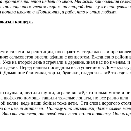
а протяжении этой недели со мной. Мы жили как большая семья
ыть полноценным членом акции: на второй день я уже танцевала 
я попала именно в «Горизонт», я рада, что к этим людям».
оказал концерт.
ем и силами на репетиции, посещают мастер-классы и преодоле
иях сельсоветов висели афиши с концертом. Ежедневно районна
. Уже на второй день встречали в деревне, зная нас по именам
или девиз. Перед нашим последним выступлением в Доме культур
. Домашние блинчики, торты, булочки, сладости – всё это сдела
о слушали, шутили шутки, играли во всё, что только могли и не
ми на шефскую помощь, тащили тяжелые лопаты, но все равно шл
ной волне, ведь наши бойцы тоже дети. Эти слова дорогого стоя
рю от имени жителей? Потому что школьники, даже самые мален
. Это впечатляет, они влюбились в вас по-настоящему. Очень 