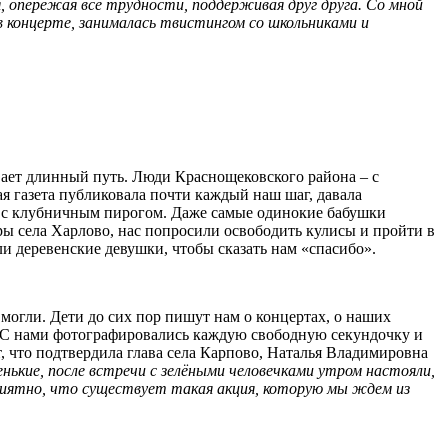
, опережая все трудности, поддерживая друг друга. Со мной
в концерте, занималась твистингом со школьниками и
вает длинный путь. Люди Краснощековского района – с
я газета публиковала почти каждый наш шаг, давала
, и с клубничным пирогом. Даже самые одинокие бабушки
ы села Харлово, нас попросили освободить кулисы и пройти в
ли деревенские девушки, чтобы сказать нам «спасибо».
 могли. Дети до сих пор пишут нам о концертах, о наших
и. С нами фотографировались каждую свободную секундочку и
т, что подтвердила глава села Карпово, Наталья Владимировна
ькие, после встречи с зелёными человечками утром настояли,
приятно, что существует такая акция, которую мы ждем из