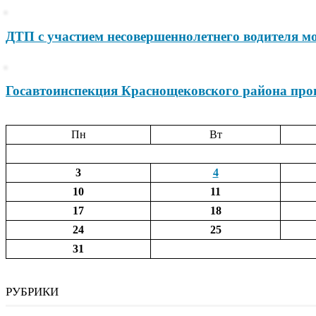
ДТП с участием несовершеннолетнего водителя м
Госавтоинспекция Краснощековского района про
Пн
Вт
3
4
10
11
17
18
24
25
31
РУБРИКИ