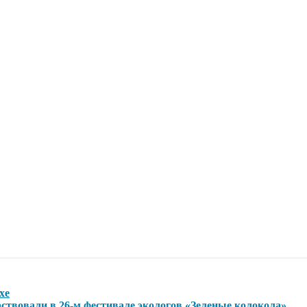
хе
ствовали в 26-м фестивале экологов «Зеленые колокола»