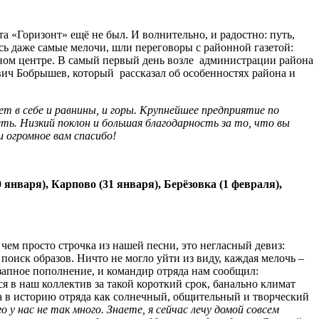
 «Горизонт» ещё не был. И волнительно, и радостно: путь,
сь даже самые мелочи, шли переговоры с районной газетой:
нном центре. В самый первый день возле администрации района
вич Бобрышев, который рассказал об особенностях района и
т в себе и равнины, и горы. Крупнейшее предприятие по
еть. Низкий поклон и большая благодарность за то, что вы
и огромное вам спасибо!
января), Карпово (31 января), Берёзовка (1 февраля),
чем просто строчка из нашей песни, это негласный девиз:
оиск образов. Ничто не могло уйти из виду, каждая мелочь –
езапное пополнение, и командир отряда нам сообщил:
я в наш коллектив за такой короткий срок, банально климат
а в историю отряда как солнечный, общительный и творческий
о у нас не так много. Знаете, я сейчас лечу домой совсем