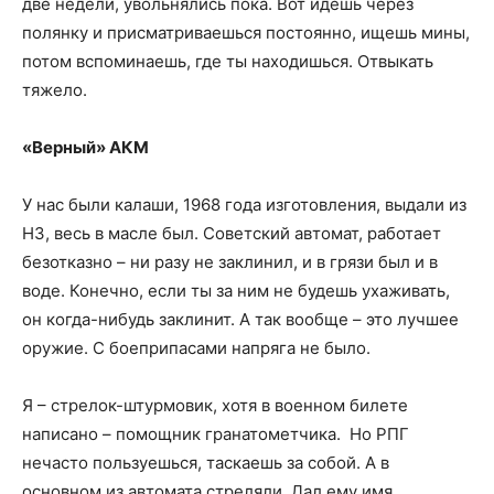
две недели, увольнялись пока. Вот идешь через
полянку и присматриваешься постоянно, ищешь мины,
потом вспоминаешь, где ты находишься. Отвыкать
тяжело.
«Верный» АКМ
У нас были калаши, 1968 года изготовления, выдали из
НЗ, весь в масле был. Советский автомат, работает
безотказно – ни разу не заклинил, и в грязи был и в
воде. Конечно, если ты за ним не будешь ухаживать,
он когда-нибудь заклинит. А так вообще – это лучшее
оружие. С боеприпасами напряга не было.
Я – стрелок-штурмовик, хотя в военном билете
написано – помощник гранатометчика. Но РПГ
нечасто пользуешься, таскаешь за собой. А в
основном из автомата стреляли. Дал ему имя