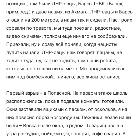
позицию, там были ЛНР-овцы, Барсы (ЧВК «Барс»,
прим.ред.) и двое наших, из Ахмата. ЛНР-овцы и Барсы
отошли на 200 метров, а наши так и сидели. Нас троих
сорвали по тревоге, мы туда поехали, радостные,
видео снимаем, толком еще ничего не соображали.
Приехали, ну и сразу всё поняли, когда нацисты
лупить начали. ЛНР-овцы нам говорят, пацаны, не
ходите туда, ну, как не ходить, там наши ребята,
которые не отошли ни на метр. Мы продвинулись к
ним под бомбежкой… ничего, все живы остались.
Первый взрыв – в Попасной. На первом этаже школы
расположились, пока в подвале комнаты готовили.
Окна заставили ящиками с песком, от осколков, я на
них повесил образ Богородицы. Лежанки возле наши
были – Вовка возле окна, я рядом. Товарищ нас в 5
утра разбудил, пойдемте, я, говорит, кофе сварил. А