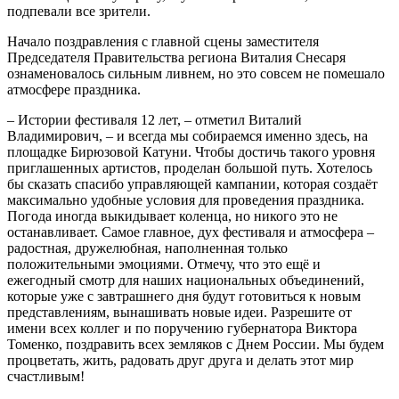
подпевали все зрители.
Начало поздравления с главной сцены заместителя
Председателя Правительства региона Виталия Снесаря
ознаменовалось сильным ливнем, но это совсем не помешало
атмосфере праздника.
– Истории фестиваля 12 лет, – отметил Виталий
Владимирович, – и всегда мы собираемся именно здесь, на
площадке Бирюзовой Катуни. Чтобы достичь такого уровня
приглашенных артистов, проделан большой путь. Хотелось
бы сказать спасибо управляющей кампании, которая создаёт
максимально удобные условия для проведения праздника.
Погода иногда выкидывает коленца, но никого это не
останавливает. Самое главное, дух фестиваля и атмосфера –
радостная, дружелюбная, наполненная только
положительными эмоциями. Отмечу, что это ещё и
ежегодный смотр для наших национальных объединений,
которые уже с завтрашнего дня будут готовиться к новым
представлениям, вынашивать новые идеи. Разрешите от
имени всех коллег и по поручению губернатора Виктора
Томенко, поздравить всех земляков с Днем России. Мы будем
процветать, жить, радовать друг друга и делать этот мир
счастливым!