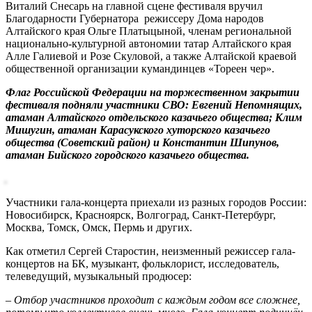
Виталий Снесарь на главной сцене фестиваля вручил
Благодарности Губернатора режиссеру Дома народов
Алтайского края Ольге Платыцыной, членам региональной
национально-культурной автономии татар Алтайского края
Алле Галиевой и Розе Скуловой, а также Алтайской краевой
общественной организации кумандинцев «Тореен чер».
Флаг Российской Федерации на торжественном закрытии
фестиваля подняли участники СВО: Евгений Непомнящих,
атаман Алтайского отдельского казачьего общества; Клим
Мишугин, атаман Карасукского хуторского казачьего
общества (Советский район) и Константин Шипунов,
атаман Бийского городского казачьего общества.
Участники гала-концерта приехали из разных городов России:
Новосибирск, Красноярск, Волгоград, Санкт-Петербург,
Москва, Томск, Омск, Пермь и других.
Как отметил Сергей Старостин, неизменный режиссер гала-
концертов на БК, музыкант, фольклорист, исследователь,
телеведущий, музыкальный продюсер:
– Отбор участников проходит с каждым годом все сложнее,