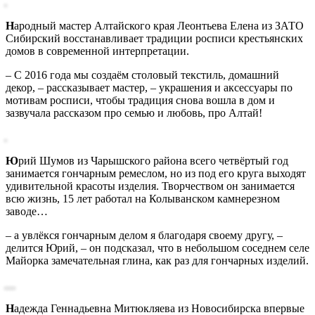
Н
ародный мастер Алтайского края Леонтьева Елена из ЗАТО
Сибирский восстанавливает традиции росписи крестьянских
домов в современной интерпретации.
– С 2016 года мы создаём столовый текстиль, домашний
декор, – рассказывает мастер, – украшения и аксессуары по
мотивам росписи, чтобы традиция снова вошла в дом и
зазвучала рассказом про семью и любовь, про Алтай!
Ю
рий Шумов из Чарышского района всего четвёртый год
занимается гончарным ремеслом, но из под его круга выходят
удивительной красоты изделия. Творчеством он занимается
всю жизнь, 15 лет работал на Колыванском камнерезном
заводе…
– а увлёкся гончарным делом я благодаря своему другу, –
делится Юрий, – он подсказал, что в небольшом соседнем селе
Майорка замечательная глина, как раз для гончарных изделий.
Н
адежда Геннадьевна Митюкляева из Новосибирска впервые