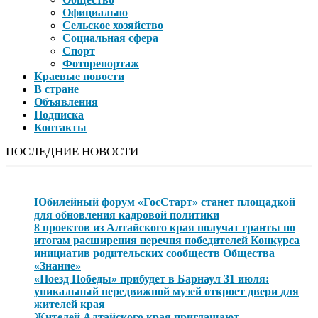
Официально
Сельское хозяйство
Социальная сфера
Спорт
Фоторепортаж
Краевые новости
В стране
Объявления
Подписка
Контакты
ПОСЛЕДНИЕ НОВОСТИ
Юбилейный форум «ГосСтарт» станет площадкой
для обновления кадровой политики
8 проектов из Алтайского края получат гранты по
итогам расширения перечня победителей Конкурса
инициатив родительских сообществ Общества
«Знание»
«Поезд Победы» прибудет в Барнаул 31 июля:
уникальный передвижной музей откроет двери для
жителей края
Жителей Алтайского края приглашают