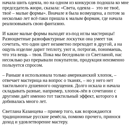
начала шить одеяла, но на одном из конкурсов подошла ко мне
председатель жюри, сказала: «Света, одеяла – это не твоё,
твоё – малые формы». Вначале я была возмущена, а потом за
несколько лет всё-таки пришла к малым формам, где начала
реализовывать свою фантазию.
И какие малые формы выходят из-под иглы мастерицы!
Разноцветные разнофактурные лоскутки она умеет так
сочетать, что один цвет незаметно переходит в другой, а на
ощупь изделие дарит теплоту, уют и, потрогав, понимаешь,
что эта вещь – твоя. Пока мы беседовали со Светланой, нас
несоклько раз прерывали покупатели, продукция неизменно
пользуется спросом.
– Раньше я использовала только американский хлопок, –
отвечает мастерица на вопрос о тканях, – но у него нет
тактильного душевного ощущения. Долго искала и начала
складывать разные, например, хлопок-лён в сочетании с
другими даёт именно тот тактильный эффект, которого я
добивалась много лет.
Светлана Казанцева – пример того, как возрождаются
традиционные русские ремёсла, помимо прочего, принося
доход и удовлетворение мастеру.