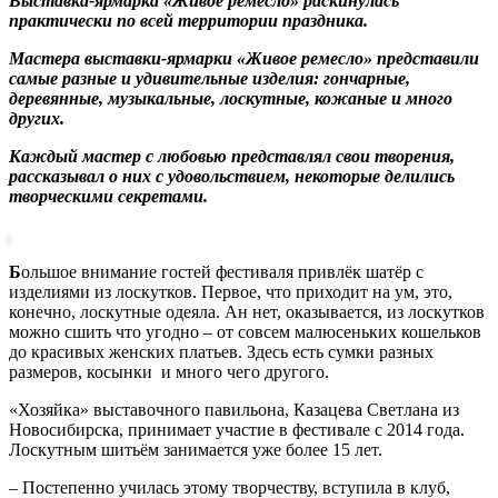
Выставка-ярмарка «Живое ремесло» раскинулась
практически по всей территории праздника.
Мастера выставки-ярмарки «Живое ремесло» представили
самые разные и удивительные изделия: гончарные,
деревянные, музыкальные, лоскутные, кожаные и много
других.
Каждый мастер с любовью представлял свои творения,
рассказывал о них с удовольствием, некоторые делились
творческими секретами.
Б
ольшое внимание гостей фестиваля привлёк шатёр с
изделиями из лоскутков. Первое, что приходит на ум, это,
конечно, лоскутные одеяла. Ан нет, оказывается, из лоскутков
можно сшить что угодно – от совсем малюсеньких кошельков
до красивых женских платьев. Здесь есть сумки разных
размеров, косынки и много чего другого.
«Хозяйка» выставочного павильона, Казацева Светлана из
Новосибирска, принимает участие в фестивале с 2014 года.
Лоскутным шитьём занимается уже более 15 лет.
– Постепенно училась этому творчеству, вступила в клуб,