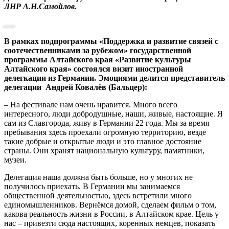
ЛНР А.Н.Самойлов.
В рамках подпрограммы «Поддержка и развитие связей с
соотечественниками за рубежом» государственной
программы Алтайского края «Развитие культуры
Алтайского края» состоялся визит иностранной
делегкации из Германии. Эмоциями делится представитель
делегации Андрей Ковалёв (Бальцер):
– На фестивале нам очень нравится. Много всего
интересного, люди добродушные, наши, живые, настоящие. Я
сам из Славгорода, живу в Германии 22 года. Мы за время
пребывания здесь проехали огромную территорию, везде
такие добрые и открытые люди и это главное достояние
страны. Они хранят национальную культуру, памятники,
музеи.
Делегация наша должна быть больше, но у многих не
получилось приехать. В Германии мы занимаемся
общественной деятельностью, здесь встретили много
единомышленников. Вернёмся домой, сделаем фильм о том,
какова реальность жизни в России, в Алтайском крае. Цель у
нас – привезти сюда настоящих, коренных немцев, показать