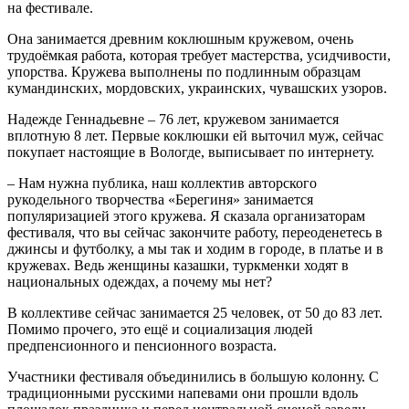
на фестивале.
Она занимается древним коклюшным кружевом, очень
трудоёмкая работа, которая требует мастерства, усидчивости,
упорства. Кружева выполнены по подлинным образцам
кумандинских, мордовских, украинских, чувашских узоров.
Надежде Геннадьевне – 76 лет, кружевом занимается
вплотную 8 лет. Первые коклюшки ей выточил муж, сейчас
покупает настоящие в Вологде, выписывает по интернету.
– Нам нужна публика, наш коллектив авторского
рукодельного творчества «Берегиня» занимается
популяризацией этого кружева. Я сказала организаторам
фестиваля, что вы сейчас закончите работу, переоденетесь в
джинсы и футболку, а мы так и ходим в городе, в платье и в
кружевах. Ведь женщины казашки, туркменки ходят в
национальных одеждах, а почему мы нет?
В коллективе сейчас занимается 25 человек, от 50 до 83 лет.
Помимо прочего, это ещё и социализация людей
предпенсионного и пенсионного возраста.
Участники фестиваля объединились в большую колонну. С
традиционными русскими напевами они прошли вдоль