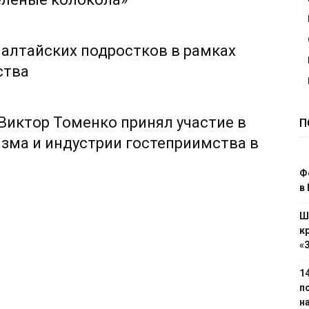
 алтайских подростков в рамках
ства
 Виктор Томенко принял участие в
П
зма и индустрии гостеприимства в
Ф
в
Ш
к
«
1
п
н