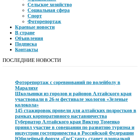
Сельское хозяйство
Социальная сфера
Спорт
Фоторепортаж
Краевые новости
В стране
Объявления
Подписка
Контакты
ПОСЛЕДНИЕ НОВОСТИ
Фоторепортаж с соревнований по волейболу в
Маралихе
Школьники из городов и районов Алтайского края
участвовали в 26-м фестивале экологов «Зеленые
колокола»
145 стажировок провели для алтайских подростков в
рамках корпоративного наставничества
Губернатор Алтайского края Виктор Томенко
принял участие в совещании по развитию туризма и
индустрии гостеприимства в Российской Федерации
Юбилейный форум «ГосСтарт» станет площадкой