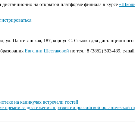
и дистанционно на открытой платформе филиала в курсе
«Школы
гистрироваться
.
аул, ул. Партизанская, 187, корпус С. Ссылка для дистанционного
образования
Евгении Шестаковой
по тел.: 8 (3852) 503-489, e-mail
отеке на каникулах встречали гостей
ние премии за достижения в развитии российской органической 