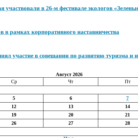
я участвовали в 26-м фестивале экологов «Зелены
ов в рамках корпоративного наставничества
нял участие в совещании по развитию туризма и и
Август 2026
Ср
Чт
Пт
5
6
7
12
13
14
19
20
21
26
27
28