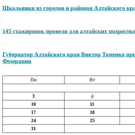
Школьники из городов и районов Алтайского кра
145 стажировок провели для алтайских подростк
Губернатор Алтайского края Виктор Томенко при
Федерации
Пн
Вт
3
4
10
11
17
18
24
25
31