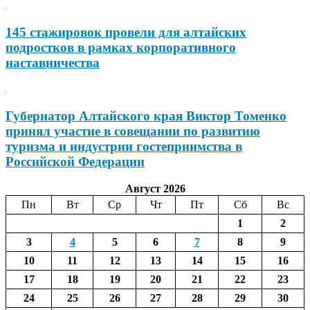
145 стажировок провели для алтайских
подростков в рамках корпоративного
наставничества
Губернатор Алтайского края Виктор Томенко
принял участие в совещании по развитию
туризма и индустрии гостеприимства в
Российской Федерации
Август 2026
Пн
Вт
Ср
Чт
Пт
Сб
Вс
1
2
3
4
5
6
7
8
9
10
11
12
13
14
15
16
17
18
19
20
21
22
23
24
25
26
27
28
29
30