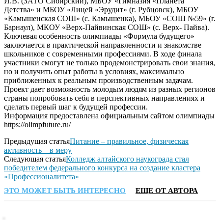
И.В. (ЗАТО Сибирский), МБОУ «Гимназия «Планета
Детства» и МБОУ «Лицей «Эрудит» (г. Рубцовск), МБОУ
«Камышенская СОШ» (с. Камышенка), МБОУ «СОШ №59» (г.
Барнаул), МКОУ «Верх-Пайвинская СОШ» (с. Верх- Пайва).
Ключевая особенность олимпиады «Формула будущего»
заключается в практической направленности и знакомстве
школьников с современными профессиями. В ходе финала
участники смогут не только продемонстрировать свои знания,
но и получить опыт работы в условиях, максимально
приближенных к реальным производственным задачам.
Проект дает возможность молодым людям из разных регионов
страны попробовать себя в перспективных направлениях и
сделать первый шаг к будущей профессии.
Информация предоставлена официальным сайтом олимпиады
https://olimpfuture.ru/
Предыдущая статья
Питание – правильное, физическая
активность – в меру
Следующая статья
Колледж алтайского наукограда стал
победителем федерального конкурса на создание кластера
«Профессионалитета»
ЭТО МОЖЕТ БЫТЬ ИНТЕРЕСНО
ЕЩЕ ОТ АВТОРА