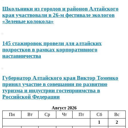
Школьники из городов и районов Алтайского
края участвовали в 26-м фестивале экологов
«Зеленые колокола»
145 стажировок провели для алтайских
подростков в рамках корпоративного
наставничества
Губернатор Алтайского края Виктор Томенко
принял участие в совещании по развитию
туризма и индустрии гостеприимства в
Российской Федерации
Август 2026
Пн
Вт
Ср
Чт
Пт
Сб
Вс
1
2