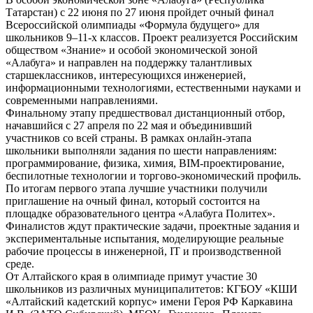
Татарстан) с 22 июня по 27 июня пройдет очный финал
Всероссийской олимпиады «Формула будущего» для
школьников 9–11-х классов. Проект реализуется Российским
обществом «Знание» и особой экономической зоной
«Алабуга» и направлен на поддержку талантливых
старшеклассников, интересующихся инженерией,
информационными технологиями, естественными науками и
современными направлениями.
Финальному этапу предшествовал дистанционный отбор,
начавшийся с 27 апреля по 22 мая и объединивший
участников со всей страны. В рамках онлайн-этапа
школьники выполняли задания по шести направлениям:
программирование, физика, химия, BIM-проектирование,
беспилотные технологии и торгово-экономический профиль.
По итогам первого этапа лучшие участники получили
приглашение на очный финал, который состоится на
площадке образовательного центра «Алабуга Политех».
Финалистов ждут практические задачи, проектные задания и
экспериментальные испытания, моделирующие реальные
рабочие процессы в инженерной, IT и производственной
среде.
От Алтайского края в олимпиаде примут участие 30
школьников из различных муниципалитетов: КГБОУ «КШИ
«Алтайский кадетский корпус» имени Героя РФ Каркавина