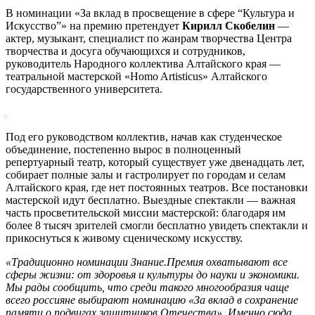
В номинации «За вклад в просвещение в сфере “Культура и
Искусство”» на премию претендует
Кирилл Скобелин
—
актер, музыкант, специалист по жанрам творчества Центра
творчества и досуга обучающихся и сотрудников,
руководитель Народного коллектива Алтайского края —
театральной мастерской «Homo Artisticus» Алтайского
государственного университета.
Под его руководством коллектив, начав как студенческое
объединение, постепенно вырос в полноценный
репертуарный театр, который существует уже двенадцать лет,
собирает полные залы и гастролирует по городам и селам
Алтайского края, где нет постоянных театров. Все постановки
мастерской идут бесплатно. Выездные спектакли — важная
часть просветительской миссии мастерской: благодаря им
более 8 тысяч зрителей смогли бесплатно увидеть спектакли и
прикоснуться к живому сценическому искусству.
«Традиционно номинации Знание.Премия охватывают все
сферы жизни: от здоровья и культуры до науки и экономики.
Мы рады сообщить, что среди такого многообразия чаще
всего россияне выбирают номинацию «За вклад в сохранение
памяти о подвигах защитников Отечества». Именно сюда