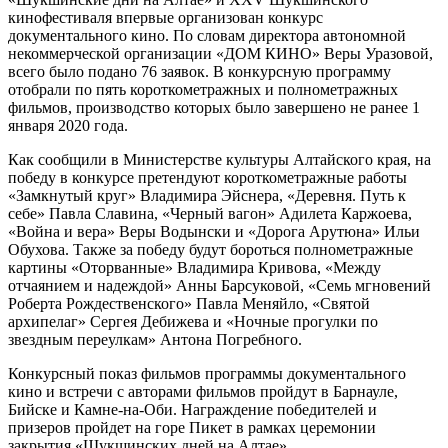
кинофестиваля впервые организован конкурс
документального кино. По словам директора автономной
некоммерческой организации «ДОМ КИНО» Веры Уразовой,
всего было подано 76 заявок. В конкурсную программу
отобрали по пять короткометражных и полнометражных
фильмов, производство которых было завершено не ранее 1
января 2020 года.
Как сообщили в Министерстве культуры Алтайского края, на
победу в конкурсе претендуют короткометражные работы
«Замкнутый круг» Владимира Эйснера, «Деревня. Путь к
себе» Павла Славина, «Черный вагон» Адилета Каржоева,
«Война и вера» Веры Водынски и «Дорога Арутюна» Ильи
Обухова. Также за победу будут бороться полнометражные
картины «Оторванные» Владимира Кривова, «Между
отчаянием и надеждой» Анны Барсуковой, «Семь мгновений
Роберта Рождественского» Павла Меняйло, «Святой
архипелаг» Сергея Дебижева и «Ночные прогулки по
звездным переулкам» Антона Погребного.
Конкурсный показ фильмов программы документального
кино и встречи с авторами фильмов пройдут в Барнауле,
Бийске и Камне-на-Оби. Награждение победителей и
призеров пройдет на горе Пикет в рамках церемонии
закрытия «Шукшинских дней на Алтае».