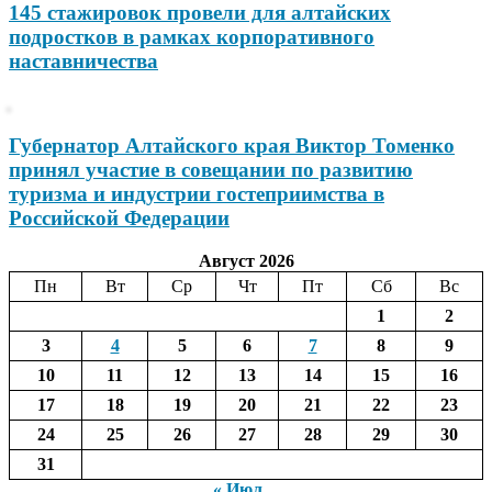
145 стажировок провели для алтайских
подростков в рамках корпоративного
наставничества
Губернатор Алтайского края Виктор Томенко
принял участие в совещании по развитию
туризма и индустрии гостеприимства в
Российской Федерации
Август 2026
Пн
Вт
Ср
Чт
Пт
Сб
Вс
1
2
3
4
5
6
7
8
9
10
11
12
13
14
15
16
17
18
19
20
21
22
23
24
25
26
27
28
29
30
31
« Июл