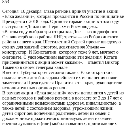
853
Сегодня, 16 декабря, глава региона принял участие в акции
«Елка желаний», которая проводится в России по инициативе
Президента с 2018 года. Организаторами акции в этом году
выступают «Движение Первых» и Росмолодежь.
«В этом году выбрал три открытки. Две — из подшефного
Славяносербского района ЛНР, третья — из Ребрихинского
района нашего края. Шестилетний Сергей просит шведскую
стенку для занятий спортом, девятилетняя Ульяна —
конструктор. И Константин, которому тоже 9 лет, мечтает о
снегокате. С удовольствием выполню эти желания. Кстати,
присоединиться к акции может каждый», – отметил Виктор
Томенко в своем телеграм-канале.
Вместе с Губернатором сегодня также с Елки открытки с
пожеланиями детей для дальнейшего их исполнения сняли
заместители Председателя Правительства края, руководители
исполнительных органов региона.
В рамках акции «Елка желаний» мечты исполнятся у детей из
разных городов и районов региона в возрасте от 3 до 17 лет с
ограниченными возможностями здоровья, инвалидностью, а
также детей с состоянием здоровья, угрожающим жизни;
детей-сирот без попечения родителей, детей из семей с
доходом ниже прожиточного минимума, детей из семей
военнослужащих и (или) мобилизованных, принимающих