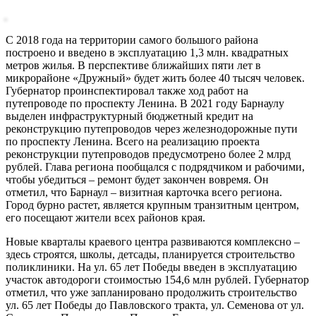
С 2018 года на территории самого большого района
построено и введено в эксплуатацию 1,3 млн. квадратных
метров жилья. В перспективе ближайших пяти лет в
микрорайоне «Дружный» будет жить более 40 тысяч человек.
Губернатор проинспектировал также ход работ на
путепроводе по проспекту Ленина. В 2021 году Барнаулу
выделен инфраструктурный бюджетный кредит на
реконструкцию путепроводов через железнодорожные пути
по проспекту Ленина. Всего на реализацию проекта
реконструкции путепроводов предусмотрено более 2 млрд
рублей. Глава региона пообщался с подрядчиком и рабочими,
чтобы убедиться – ремонт будет закончен вовремя. Он
отметил, что Барнаул – визитная карточка всего региона.
Город бурно растет, является крупным транзитным центром,
его посещают жители всех районов края.
Новые кварталы краевого центра развиваются комплексно –
здесь строятся, школы, детсады, планируется строительство
поликлиники. На ул. 65 лет Победы введен в эксплуатацию
участок автодороги стоимостью 154,6 млн рублей. Губернатор
отметил, что уже запланировано продолжить строительство
ул. 65 лет Победы до Павловского тракта, ул. Семенова от ул.