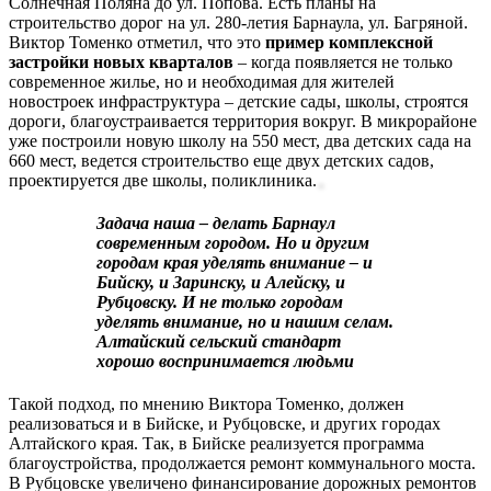
Солнечная Поляна до ул. Попова. Есть планы на
строительство дорог на ул. 280-летия Барнаула, ул. Багряной.
Виктор Томенко отметил, что это
пример комплексной
застройки новых кварталов
– когда появляется не только
современное жилье, но и необходимая для жителей
новостроек инфраструктура – детские сады, школы, строятся
дороги, благоустраивается территория вокруг. В микрорайоне
уже построили новую школу на 550 мест, два детских сада на
660 мест, ведется строительство еще двух детских садов,
проектируется две школы, поликлиника.
Задача наша – делать Барнаул
современным городом. Но и другим
городам края уделять внимание – и
Бийску, и Заринску, и Алейску, и
Рубцовску. И не только городам
уделять внимание, но и нашим селам.
Алтайский сельский стандарт
хорошо воспринимается людьми
Такой подход, по мнению Виктора Томенко, должен
реализоваться и в Бийске, и Рубцовске, и других городах
Алтайского края. Так, в Бийске реализуется программа
благоустройства, продолжается ремонт коммунального моста.
В Рубцовске увеличено финансирование дорожных ремонтов