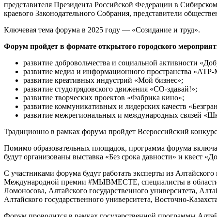
представителя Президента Российской Федерации в Сибирском 
краевого Законодательного Собрания, представители обществе
Ключевая тема форума в 2025 году — «Созидание и труд».
Форум пройдет в формате открытого городского мероприят
развитие добровольчества и социальной активности «До
развитие медиа и информационного пространства «АТР-
развитие креативных индустрий «Мой бизнес»;
развитие студотрядовского движения «СО-здавай!»;
развитие творческих проектов «Фабрика кино»;
развитие коммуникативных и лидерских качеств «Безгр
развитие межрегиональных и международных связей «Ш
Традиционно в рамках форума пройдет Всероссийский конкурс
Помимо образовательных площадок, программа форума включае
будут организованы выставка «Без срока давности» и квест «Д
С участниками форума будут работать эксперты из Алтайског
Международной премии #МЫВМЕСТЕ, специалисты в области ме
Ломоносова, Алтайского государственного университета, Алтай
Алтайского государственного университета, Восточно-Казахст
Форум проводится в рамках государственной программы Алтай