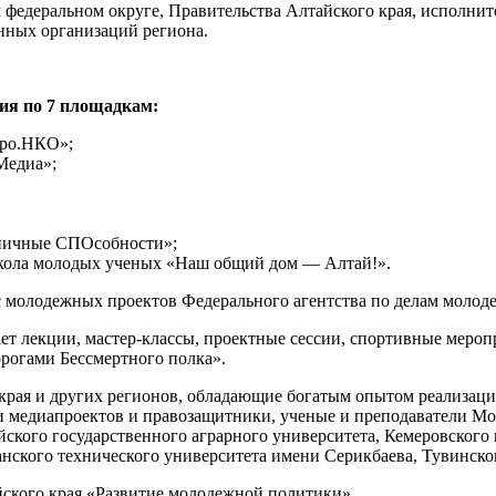
федеральном округе, Правительства Алтайского края, исполнит
нных организаций региона.
ия по 7 площадкам:
бро.НКО»;
Медиа»;
аничные СПОсобности»;
кола молодых ученых «Наш общий дом — Алтай!».
 молодежных проектов Федерального агентства по делам молод
т лекции, мастер-классы, проектные сессии, спортивные меропр
орогами Бессмертного полка».
о края и других регионов, обладающие богатым опытом реализа
диапроектов и правозащитники, ученые и преподаватели Моск
ского государственного аграрного университета, Кемеровского 
анского технического университета имени Серикбаева, Тувинско
ского края «Развитие молодежной политики».