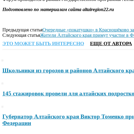
Подготовлено по материалам сайта altairegion22.ru
Предыдущая статья
Очередные «покатушки» в Краснощёково за
Следующая статья
Жители Алтайского края примут участие 
ЭТО МОЖЕТ БЫТЬ ИНТЕРЕСНО
ЕЩЕ ОТ АВТОРА
Школьники из городов и районов Алтайского кра
145 стажировок провели для алтайских подростк
Губернатор Алтайского края Виктор Томенко при
Федерации