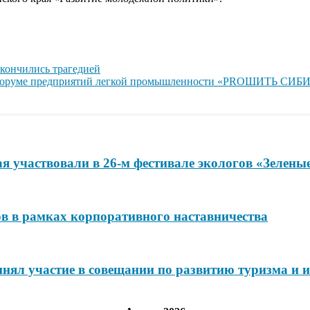
кончились трагедией
в Форуме предприятий легкой промышленности «PROШИТЬ СИБ
я участвовали в 26-м фестивале экологов «Зелены
ов в рамках корпоративного наставничества
нял участие в совещании по развитию туризма и и