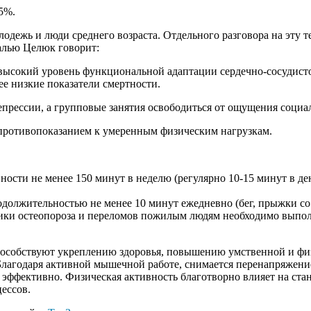
5%.
дежь и люди среднего возраста. Отдельного разговора на эту те
алью Целюк говорит:
высокий уровень функциональной адаптации сердечно-сосудисто
е низкие показатели смертности.
епрессии, а групповые занятия освободиться от ощущения социа
противопоказанием к умеренным физическим нагрузкам.
ти не менее 150 минут в неделю (регулярно 10-15 минут в день)
должительностью не менее 10 минут ежедневно (бег, прыжки со 
ики остеопороза и переломов пожилым людям необходимо выполн
способствуют укреплению здоровья, повышению умственной и фи
лагодаря активной мышечной работе, снимается перенапряжение
ее эффективно. Физическая активность благотворно влияет на ст
ессов.