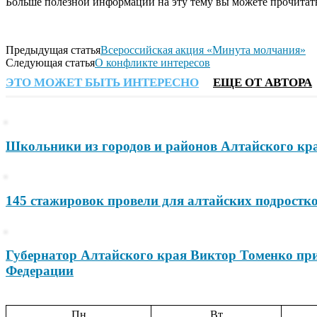
Больше полезной информации на эту тему вы можете прочитат
Предыдущая статья
Всероссийская акция «Минута молчания»
Следующая статья
О конфликте интересов
ЭТО МОЖЕТ БЫТЬ ИНТЕРЕСНО
ЕЩЕ ОТ АВТОРА
Школьники из городов и районов Алтайского кра
145 стажировок провели для алтайских подростк
Губернатор Алтайского края Виктор Томенко при
Федерации
Пн
Вт