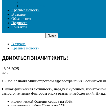
СПОРТ
ФОТОРЕПОРТАЖ
Краевые новости
В стране
Объявления
Подписка
Контакты
В стране
Краевые новости
ДВИГАТЬСЯ ЗНАЧИТ ЖИТЬ!
18.06.2025
425
С 6 по 22 июня Министерством здравоохранения Российской Ф
Низкая физическая активность, наряду с курением, избыточн
самостоятельным фактором риска развития заболеваний. Низкая
ишемической болезни сердца на 30%,
сахарного диабета II типа на 27%,