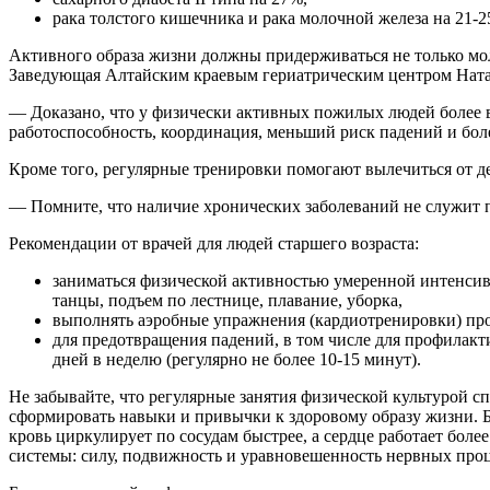
рака толстого кишечника и рака молочной железа на 21-2
Активного образа жизни должны придерживаться не только моло
Заведующая Алтайским краевым гериатрическим центром Нат
— Доказано, что у физически активных пожилых людей более 
работоспособность, координация, меньший риск падений и боле
Кроме того, регулярные тренировки помогают вылечиться от д
— Помните, что наличие хронических заболеваний не служит 
Рекомендации от врачей для людей старшего возраста:
заниматься физической активностью умеренной интенсивнос
танцы, подъем по лестнице, плавание, уборка,
выполнять аэробные упражнения (кардиотренировки) про
для предотвращения падений, в том числе для профилакт
дней в неделю (регулярно не более 10-15 минут).
Не забывайте, что регулярные занятия физической культурой 
сформировать навыки и привычки к здоровому образу жизни. Б
кровь циркулирует по сосудам быстрее, а сердце работает бол
системы: силу, подвижность и уравновешенность нервных проц