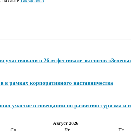
ь на сайте
ТакЗдорово
.
я участвовали в 26-м фестивале экологов «Зелены
ов в рамках корпоративного наставничества
нял участие в совещании по развитию туризма и и
Август 2026
Ср
Чт
Пт