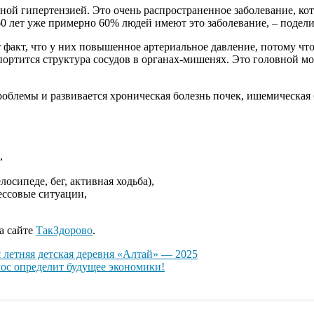
ной гипертензией. Это очень распространенное заболевание, кот
60 лет уже примерно 60% людей имеют это заболевание, – подел
факт, что у них повышенное артериальное давление, потому что 
ртится структура сосудов в органах-мишенях. Это головной мозг
проблемы и развивается хроническая болезнь почек, ишемическая
,
лосипеде, бег, активная ходьба),
рессовые ситуации,
а сайте
ТакЗдорово
.
летняя детская деревня «Алтай» — 2025
лос определит будущее экономики!