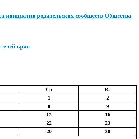
са инициатив родительских сообществ Общества
телей края
Сб
Вс
1
2
8
9
15
16
22
23
29
30