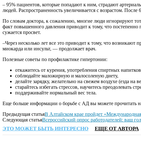
– 95% пациентов, которые попадают к ним, страдают артериаль
людей. Распространенность увеличивается с возрастом. После 
По словам доктора, к сожалению, многие люди игнорируют тот 
факт повышенного давления приводит к тому, что постепенно по
сужается просвет.
–Через несколько лет все это приводит к тому, что возникают 
миокарда или инсульт, — продолжает врач.
Полезные советы по профилактике гипертонии:
откажитесь от курения, употребления спиртных напитков
соблюдайте маложирную и малосоленую диету,
делайте зарядку, желательно на свежем воздухе (езда на ве
старайтесь избегать стрессов, научитесь преодолевать ст
поддерживайте нормальный вес тела.
Еще больше информации о борьбе с АД вы можете прочитать н
Предыдущая статья
В Алтайском крае пройдет «Международная 
Следующая статья
Всероссийский опрос работодателей: ваш го
ЭТО МОЖЕТ БЫТЬ ИНТЕРЕСНО
ЕЩЕ ОТ АВТОРА