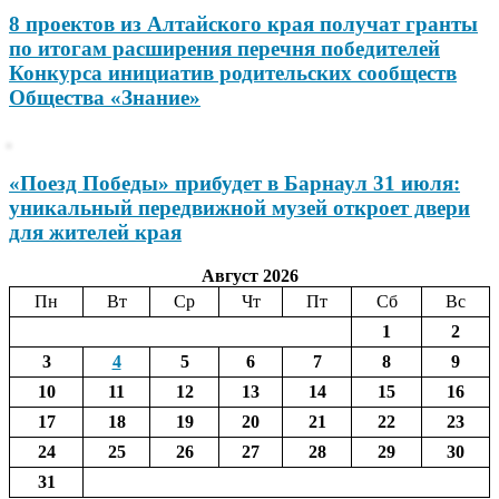
8 проектов из Алтайского края получат гранты
по итогам расширения перечня победителей
Конкурса инициатив родительских сообществ
Общества «Знание»
«Поезд Победы» прибудет в Барнаул 31 июля:
уникальный передвижной музей откроет двери
для жителей края
Август 2026
Пн
Вт
Ср
Чт
Пт
Сб
Вс
1
2
3
4
5
6
7
8
9
10
11
12
13
14
15
16
17
18
19
20
21
22
23
24
25
26
27
28
29
30
31