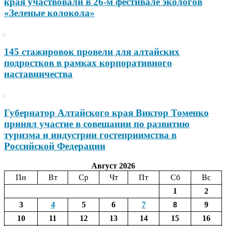
края участвовали в 26-м фестивале экологов
«Зеленые колокола»
145 стажировок провели для алтайских
подростков в рамках корпоративного
наставничества
Губернатор Алтайского края Виктор Томенко
принял участие в совещании по развитию
туризма и индустрии гостеприимства в
Российской Федерации
Август 2026
Пн
Вт
Ср
Чт
Пт
Сб
Вс
1
2
3
4
5
6
7
8
9
10
11
12
13
14
15
16