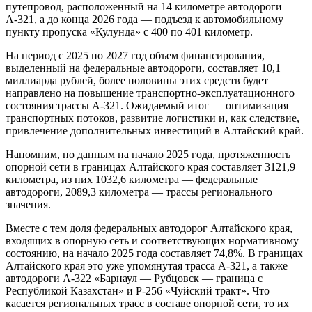
путепровод, расположенный на 14 километре автодороги
А-321, а до конца 2026 года — подъезд к автомобильному
пункту пропуска «Кулунда» с 400 по 401 километр.
На период с 2025 по 2027 год объем финансирования,
выделенный на федеральные автодороги, составляет 10,1
миллиарда рублей, более половины этих средств будет
направлено на повышение транспортно-эксплуатационного
состояния трассы А-321. Ожидаемый итог —
оптимизация
транспортных потоков, развитие логистики и, как следствие,
привлечение дополнительных инвестиций в Алтайский край.
Напомним, по данным на начало 2025 года, протяженность
опорной сети в границах Алтайского края составляет 3121,9
километра, из них 1032,6 километра — федеральные
автодороги, 2089,3 километра — трассы регионального
значения.
Вместе с тем доля федеральных автодорог Алтайского края,
входящих в опорную сеть и соответствующих нормативному
состоянию, на начало 2025 года составляет 74,8%. В границах
Алтайского края это уже упомянутая трасса А-321, а также
автодороги А-322 «Барнаул — Рубцовск — граница с
Республикой Казахстан» и Р-256 «Чуйский тракт». Что
касается региональных трасс в составе опорной сети, то их