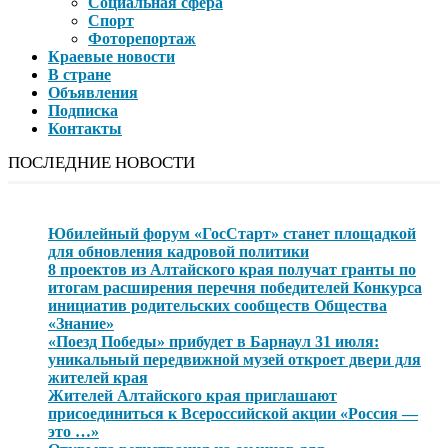
Социальная сфера
Спорт
Фоторепортаж
Краевые новости
В стране
Объявления
Подписка
Контакты
ПОСЛЕДНИЕ НОВОСТИ
Юбилейный форум «ГосСтарт» станет площадкой
для обновления кадровой политики
8 проектов из Алтайского края получат гранты по
итогам расширения перечня победителей Конкурса
инициатив родительских сообществ Общества
«Знание»
«Поезд Победы» прибудет в Барнаул 31 июля:
уникальный передвижной музей откроет двери для
жителей края
Жителей Алтайского края приглашают
присоединиться к Всероссийской акции «Россия —
это …»