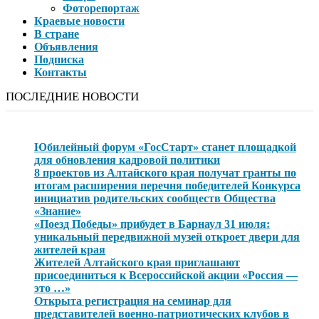
Фоторепортаж
Краевые новости
В стране
Объявления
Подписка
Контакты
ПОСЛЕДНИЕ НОВОСТИ
Юбилейный форум «ГосСтарт» станет площадкой
для обновления кадровой политики
8 проектов из Алтайского края получат гранты по
итогам расширения перечня победителей Конкурса
инициатив родительских сообществ Общества
«Знание»
«Поезд Победы» прибудет в Барнаул 31 июля:
уникальный передвижной музей откроет двери для
жителей края
Жителей Алтайского края приглашают
присоединиться к Всероссийской акции «Россия —
это …»
Открыта регистрация на семинар для
представителей военно-патриотических клубов в