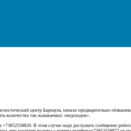
агностический центр Барнаула, начали предварительно обзванив
ть количество так называемых «недоходов».
а +73852558820. В этом случае надо дослушать сообщение робота
бота, ему поступят вызовы с номера телефона+73852558872 от оп