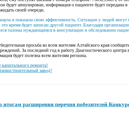
алон будет аннулирован, информация о пациенте будет передана
жидать своей очереди.
наула и показала свою эффективность. Ситуации у людей могут б
а это время будет записан другой пациент. Благодаря организац
иеся талоны нуждающимся в консультации и обследовании пацие
убедительная просьба ко всем жителям Алтайского края сообщит
чреждений. За последний год в работу Диагностического центра
рмация будет полезна всем жителям региона.
 капитального ремонта!
станкостроительный завод?
по итогам расширения перечня победителей Конкур