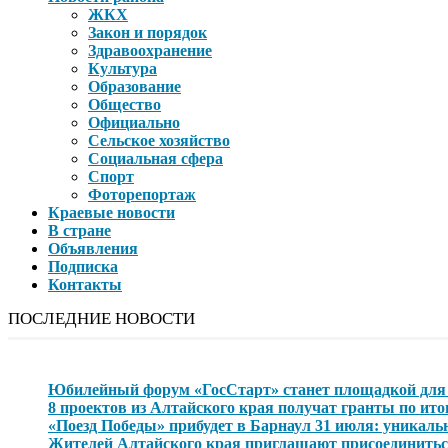
ЖКХ
Закон и порядок
Здравоохранение
Культура
Образование
Общество
Официально
Сельское хозяйство
Социальная сфера
Спорт
Фоторепортаж
Краевые новости
В стране
Объявления
Подписка
Контакты
ПОСЛЕДНИЕ НОВОСТИ
Юбилейный форум «ГосСтарт» станет площадкой для 
8 проектов из Алтайского края получат гранты по ит
«Поезд Победы» прибудет в Барнаул 31 июля: уникаль
Жителей Алтайского края приглашают присоединиться