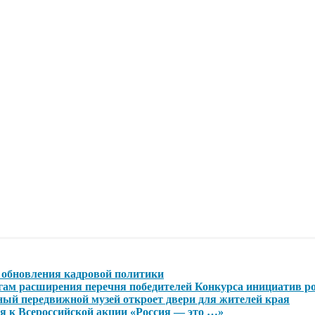
обновления кадровой политики
огам расширения перечня победителей Конкурса инициатив р
ный передвижной музей откроет двери для жителей края
 к Всероссийской акции «Россия — это …»