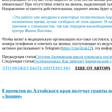
обязательно! При отсутствии ответа на звонок, выделенный т
Направление останется действительным, пациент вновь будет о
«Эта работа уже внедрена в некоторых поликлиниках Бар
назначенное время, лучше сообщить об этом заранее. И н
приемов у специалистов, так как передаем высвободивш
центра Жанна Вахлова.
Чтобы визит в медицинскую организацию все-таки состоялся, 
номера телефонов и отвечать на звонки, поступающие из меду
активно рассказывают в Telegram (
https://t.me/dcak22
), эта инфо
Предыдущая статья
Сегодня Акимовская школа открылась после
Следующая статья
Гособоронзаказ: Как работает Барнаульский 
ЭТО МОЖЕТ БЫТЬ ИНТЕРЕСНО
ЕЩЕ ОТ АВТОРА
8 проектов из Алтайского края получат гранты 
«Знание»