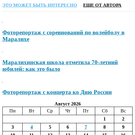
ЭТО МОЖЕТ БЫТЬ ИНТЕРЕСНО
ЕЩЕ ОТ АВТОРА
Фоторепортаж с соревнований по волейболу в
Маралихе
Маралихинская школа отметила 70-летний
юбилей: как это было
Фоторепортаж с концерта ко Дню России
Август 2026
Пн
Вт
Ср
Чт
Пт
Сб
Вс
1
2
3
4
5
6
7
8
9