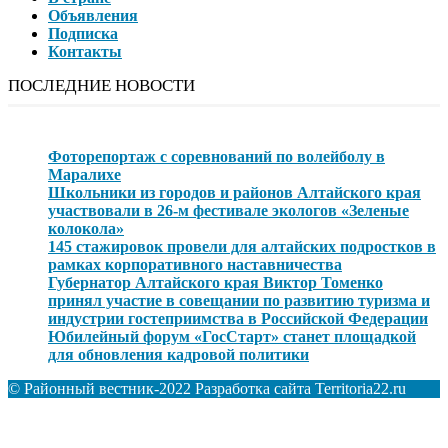
Объявления
Подписка
Контакты
ПОСЛЕДНИЕ НОВОСТИ
Фоторепортаж с соревнований по волейболу в
Маралихе
Школьники из городов и районов Алтайского края
участвовали в 26-м фестивале экологов «Зеленые
колокола»
145 стажировок провели для алтайских подростков в
рамках корпоративного наставничества
Губернатор Алтайского края Виктор Томенко
принял участие в совещании по развитию туризма и
индустрии гостеприимства в Российской Федерации
Юбилейный форум «ГосСтарт» станет площадкой
для обновления кадровой политики
© Районный вестник-2022 Разработка сайта Territoria22.ru