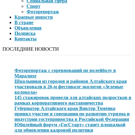
Социальная сфера
Спорт
Фоторепортаж
Краевые новости
В стране
Объявления
Подписка
Контакты
ПОСЛЕДНИЕ НОВОСТИ
Фоторепортаж с соревнований по волейболу в
Маралихе
Школьники из городов и районов Алтайского края
участвовали в 26-м фестивале экологов «Зеленые
колокола»
145 стажировок провели для алтайских подростков в
рамках корпоративного наставничества
Губернатор Алтайского края Виктор Томенко
принял участие в совещании по развитию туризма и
индустрии гостеприимства в Российской Федерации
Юбилейный форум «ГосСтарт» станет площадкой
для обновления кадровой политики