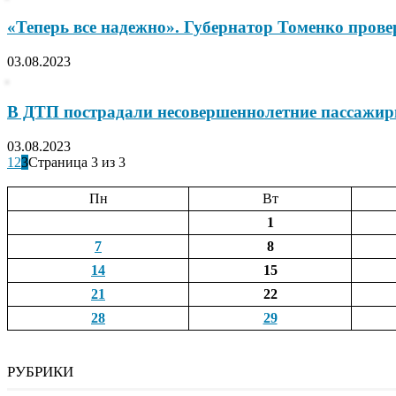
«Теперь все надежно». Губернатор Томенко провер
03.08.2023
В ДТП пострадали несовершеннолетние пассажи
03.08.2023
1
2
3
Страница 3 из 3
Пн
Вт
1
7
8
14
15
21
22
28
29
РУБРИКИ