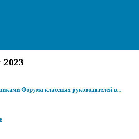
 2023
тниками Форума классных руководителей в...
е