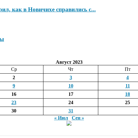
ил, как в Новичихе справились с...
ры
Август 2023
Ср
Чт
Пт
2
3
4
9
10
11
16
17
18
23
24
25
30
31
« Июл
Сен »